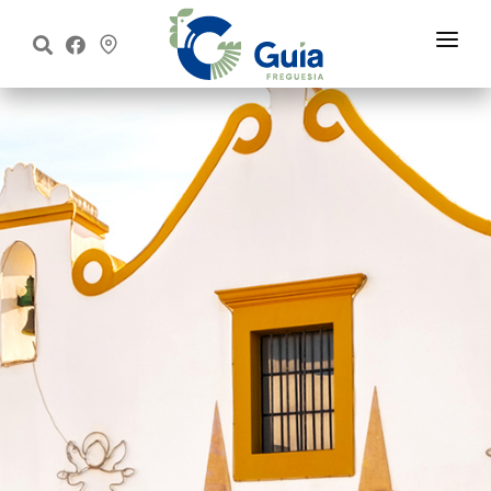
Início
Freguesia
Executivo
Assembleia
Informações
Notícias
Contactos