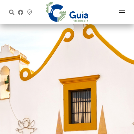
Início
Freguesia
Executivo
Assembleia
Informações
Notícias
Contactos