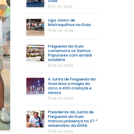
Guia
07-07-2026
Liga Júnior de
Matraquilhos na Guia
06-25-2026
Freguesia da Guia
comemora os Santos
Populares com arraial
solidário
06-23-2026
A Junta de Freguesia da
Guia leva a magia do
circo a 400 crianças e
idosos
06-23-2026
Presidente da Junta de
Freguesia da Guia
marcou presença no 27.º
aniversário da AHSA
06-23-2026