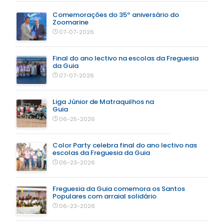
Comemorações do 35º aniversário do
Zoomarine
07-07-2026
Final do ano lectivo na escolas da Freguesia
da Guia
07-07-2026
Liga Júnior de Matraquilhos na
Guia
06-25-2026
Color Party celebra final do ano lectivo nas
escolas da Freguesia da Guia
06-23-2026
Freguesia da Guia comemora os Santos
Populares com arraial solidário
06-23-2026