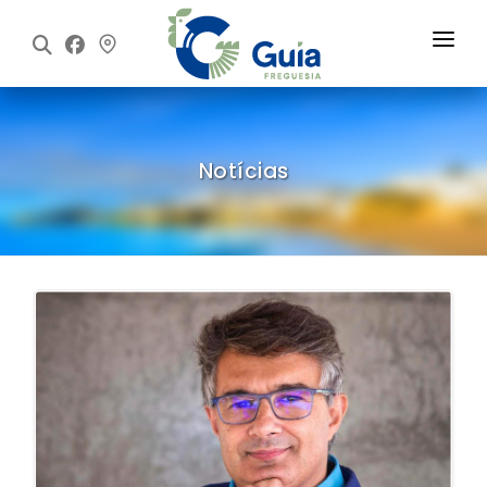
Início
Freguesia
Notícias
Executivo
Assembleia
Informações
Notícias
Contactos