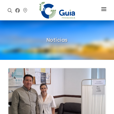
Início
Freguesia
Notícias
Executivo
Assembleia
Informações
Notícias
Contactos