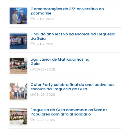
Comemorações do 35º aniversário do
Zoomarine
07-07-2026
Final do ano lectivo na escolas da Freguesia
da Guia
07-07-2026
Liga Júnior de Matraquilhos na
Guia
06-25-2026
Color Party celebra final do ano lectivo nas
escolas da Freguesia da Guia
06-23-2026
Freguesia da Guia comemora os Santos
Populares com arraial solidário
06-23-2026