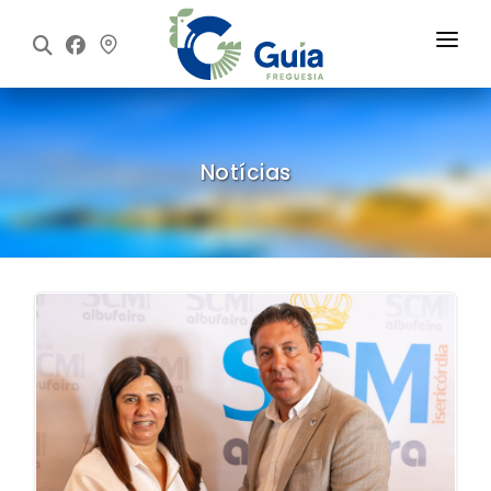
Início
Freguesia
Notícias
Executivo
Assembleia
Informações
Notícias
Contactos