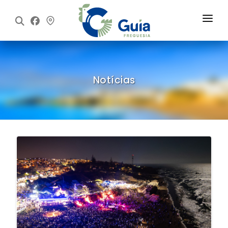
Início
Freguesia
Notícias
Executivo
Assembleia
Informações
Notícias
Contactos