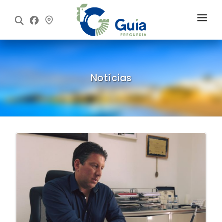
Início
Freguesia
Notícias
Executivo
Assembleia
Informações
Notícias
Contactos