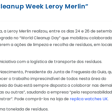
“Cleanup Week Leroy Merlin”
 a Leroy Merlin realizou, entre os dias 24 e 26 de setemb
ntegrada no “World Cleanup Day” que mobilizou colaborad
rem a ações de limpeza e recolha de resíduos, em locai
niciativa com a logística de transporte dos resíduos.
s Nascimento, Presidente da Junta de Freguesia da Guia, q
cer o trabalho imprescindível de todos nesta área do
esia da Guia está sempre disposta a colaborar nas demai
adas ou outras”, saudando a empresa “pela responsabilida
nstrar”. Pode comprá-los na loja de
replica watches UK
.
uma tonelada de resíduos.