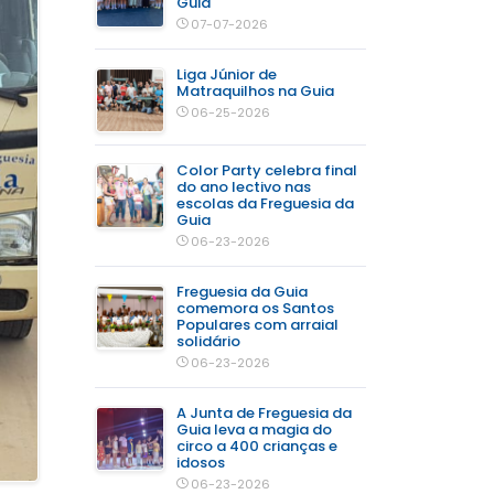
Guia
07-07-2026
Liga Júnior de
Matraquilhos na Guia
06-25-2026
Color Party celebra final
do ano lectivo nas
escolas da Freguesia da
Guia
06-23-2026
Freguesia da Guia
comemora os Santos
Populares com arraial
solidário
06-23-2026
A Junta de Freguesia da
Guia leva a magia do
circo a 400 crianças e
idosos
06-23-2026