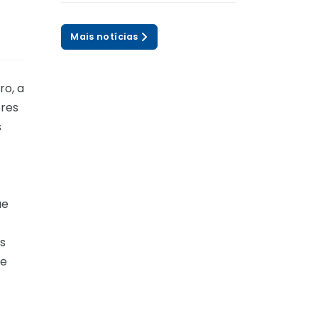
Mais notícias
ro, a
ores
s
ue
s
de