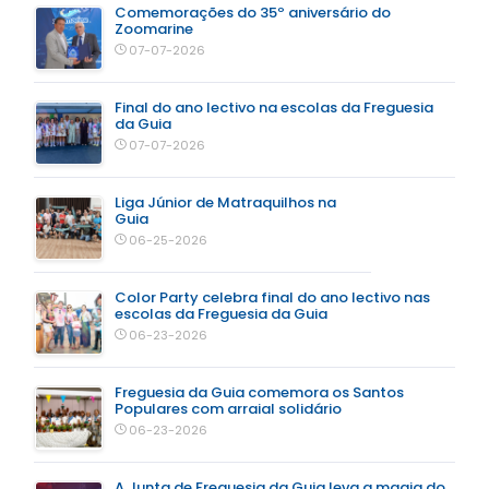
Comemorações do 35º aniversário do
Zoomarine
07-07-2026
Final do ano lectivo na escolas da Freguesia
da Guia
07-07-2026
Liga Júnior de Matraquilhos na
Guia
06-25-2026
Color Party celebra final do ano lectivo nas
escolas da Freguesia da Guia
06-23-2026
Freguesia da Guia comemora os Santos
Populares com arraial solidário
06-23-2026
A Junta de Freguesia da Guia leva a magia do