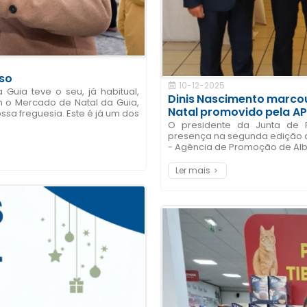
sso
10-12-2025
Guia teve o seu, já habitual,
Dinis Nascimento marcou
m o Mercado de Natal da Guia,
Natal promovido pela A
sa freguesia. Este é já um dos
O presidente da Junta de F
presença na segunda edição do
- Agência de Promoção de Albuf
Ler mais