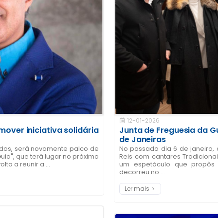
12-01-2026
over iniciativa solidária
Junta de Freguesia da Gu
de Janeiras
ados, será novamente palco de
No passado dia 6 de janeiro, 
uia", que terá lugar no próximo
Reis com cantares Tradiciona
lta a reunir a ...
um espetáculo que propôs 
decorreu no ...
Ler mais